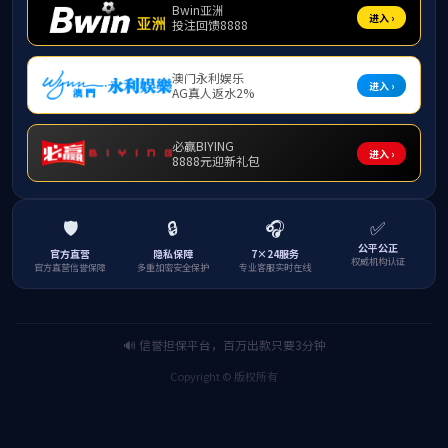
经开·和枫雅居营销中心乔迁新址 盛邀品鉴！
2025-12-03
以考促学强党性 以学促干守平安----洹河保安公司组织开展
党章党纪知识测试
2025-11-28
查看更多
党建动态
纪检工作
|
深入学习贯彻党的二十届四中全会精神（深刻领会“十四
五”时期取得的重大成就）
2025-11-14
换届选举奏新章 奋楫笃行续新篇----集团党委换届选举工作