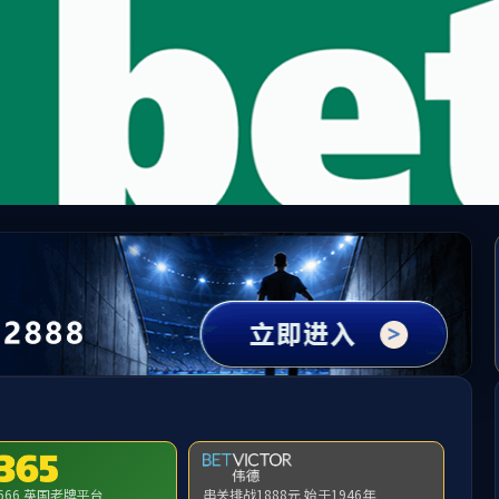
76net必赢(亚洲)-唯一官网
网站首页
集团概况
新闻中心
主要业