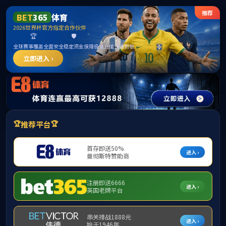
76net必赢(亚洲)-唯一官网
|
|
|
网站首页
集团概况
新闻中心
主要业务
|
|
|
集团党建
社会责任
人才中心
联系我们