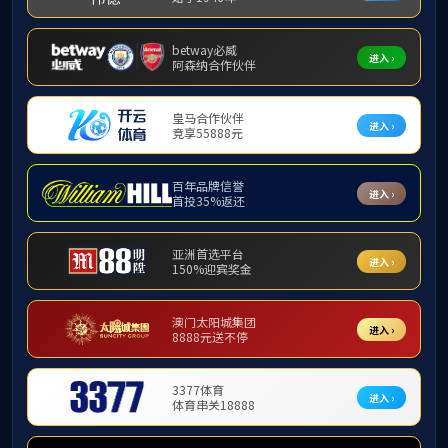
公司动态
公告公示
政策法规
集团组织开展对外租赁房屋安全专项检查
2025-12-17
国企护航筑平台 科技兴农启新程----中国农科院安阳综合创
新基地建成投用
2025-12-10
集团领导带队赴京考察招商
2025-12-08
北关区领导莅临洹河保安公司调研指导工作
2025-12-08