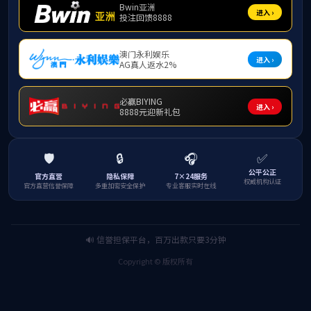
经开·和枫雅居营销中心乔迁新址 盛邀品鉴！
2025-12-03
以考促学强党性 以学促干守平安----洹河保安公司组织开展
党章党纪知识测试
2025-11-28
查看更多
党建动态
纪检工作
|
深入学习贯彻党的二十届四中全会精神（深刻领会“十四
五”时期取得的重大成就）
2025-11-14
换届选举奏新章 奋楫笃行续新篇----集团党委换届选举工作